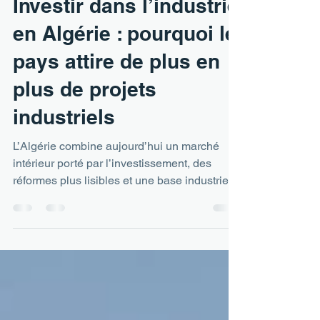
10 juin
5 min de lecture
Investir dans l’industrie
en Algérie : pourquoi le
pays attire de plus en
plus de projets
industriels
L’Algérie combine aujourd’hui un marché
intérieur porté par l’investissement, des
réformes plus lisibles et une base industrielle
en recomposition. Les chiffres récents sur les
IDE, les projets enregistrés et les filières en
expansion montrent un pays qui cherche à
transformer son potentiel en capacités
productives concrètes.