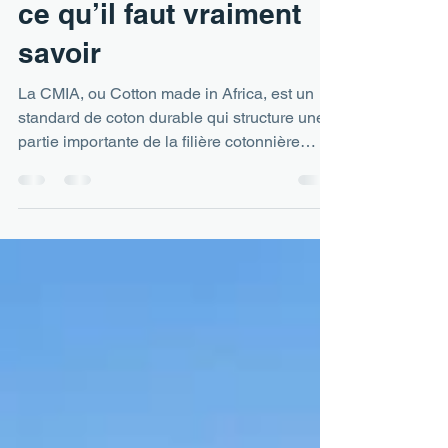
Lynda MALOUM
5 juin
5 min de lecture
CMIA et coton africain :
ce qu’il faut vraiment
savoir
La CMIA, ou Cotton made in Africa, est un
standard de coton durable qui structure une
partie importante de la filière cotonnière
africaine. Ce guide explique son
fonctionnement, ses bénéfices, ses limites et
ses implications pour les acteurs publics et
industriels.