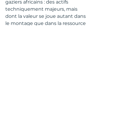
gaziers africains : des actifs 
techniquement majeurs, mais 
dont la valeur se joue autant dans 
le montage que dans la ressource 
elle-même.
- Pour prendre rendez-vous, 
cliquez sur la bannière ci-
dessous -