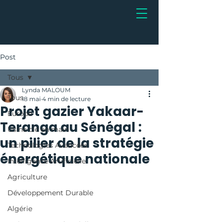
Post
Tous
Lynda MALOUM
Tous
18 mai
4 min de lecture
Projet gazier Yakaar-
Europe
Teranga au Sénégal :
Usine clé en main
un pilier de la stratégie
Technologies Avancées
énergétique nationale
Intelligence Artificielle
Agriculture
Développement Durable
Algérie