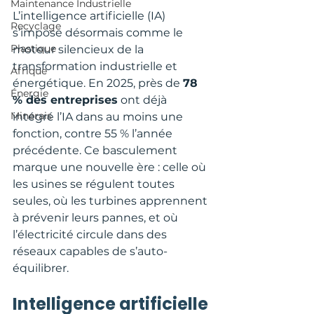
Maintenance Industrielle
L’intelligence artificielle (IA) 
Recyclage
s’impose désormais comme le 
Plastique
moteur silencieux de la 
transformation industrielle et 
Afrique
énergétique. En 2025, près de 
78 
Énergie
% des entreprises
 ont déjà 
Minerais
intégré l’IA dans au moins une 
fonction, contre 55 % l’année 
précédente. Ce basculement 
marque une nouvelle ère : celle où 
les usines se régulent toutes 
seules, où les turbines apprennent 
à prévenir leurs pannes, et où 
l’électricité circule dans des 
réseaux capables de s’auto-
équilibrer.
Intelligence artificielle 