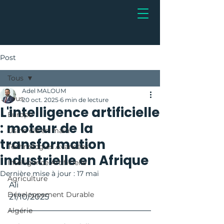
Post
Tous
Adel MALOUM
Tous
20 oct. 2025
6 min de lecture
L'intelligence artificielle
Europe
: moteur de la
Usine clé en main
transformation
Technologies Avancées
industrielle en Afrique
Intelligence Artificielle
Dernière mise à jour :
17 mai
Agriculture
Ali  
Développement Durable
21/10/2025  
Algérie