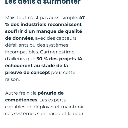
Les défis à surmonter
Mais tout n’est pas aussi simple. 
47 
% des industriels reconnaissent 
souffrir d’un manque de qualité 
de données
, avec des capteurs 
défaillants ou des systèmes 
incompatibles. Gartner estime 
d’ailleurs que 
30 % des projets IA 
échoueront au stade de la 
preuve de concept
 pour cette 
raison.
Autre frein : la 
pénurie de 
compétences
. Les experts 
capables de déployer et maintenir 
ces systèmes sont rares, et la peur 
de “perdre son emploi à cause de 
l’IA” reste ancrée chez une partie 