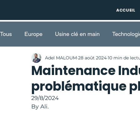
ACCUEIL
Tous
Europe
Usine clé en main
Technolog
Adel MALOUM
28 août 2024
10 min de lect
Développement Durable
Algérie
Maintenan
Maintenance Indus
problématique pl
Énergie
Minerais
29/8/2024
By Ali.