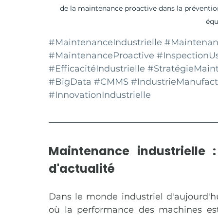
de la maintenance proactive dans la préventio
équ
#MaintenanceIndustrielle
#Maintenan
#MaintenanceProactive
#InspectionU
#EfficacitéIndustrielle
#StratégieMain
#BigData
#CMMS
#IndustrieManufact
#InnovationIndustrielle
Maintenance industrielle 
d'actualité
Dans le monde industriel d'aujourd'hu
où la performance des machines est c