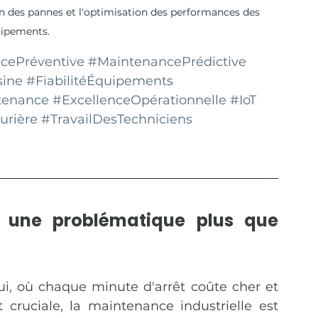
n des pannes et l'optimisation des performances des 
ipements.
cePréventive
#MaintenancePrédictive
sine
#FiabilitéÉquipements
tenance
#ExcellenceOpérationnelle
#IoT
urière
#TravailDesTechniciens
: une problématique plus que 
i, où chaque minute d'arrêt coûte cher et 
ruciale, la maintenance industrielle est 