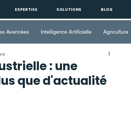
EXPERTISE
SOLUTIONS
BLOG
ies Avancées
Intelligence Artificielle
Agriculture
ure
ce Industrielle
Recyclage
Plastique
Afriqu
trielle : une
us que d'actualité