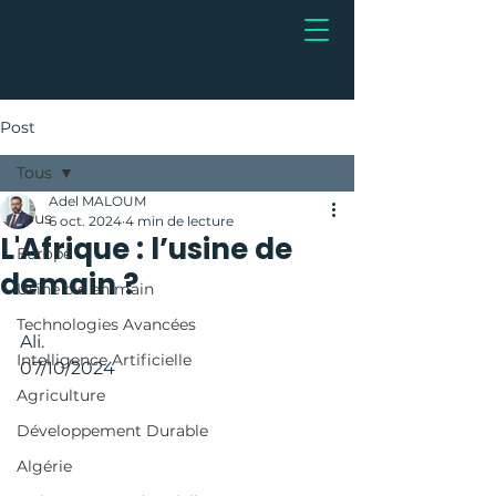
Post
Tous
Adel MALOUM
Tous
6 oct. 2024
4 min de lecture
L'Afrique : l’usine de
Europe
demain ?
Usine clé en main
Technologies Avancées
Ali.
Intelligence Artificielle
07/10/2024
Agriculture
Développement Durable
Algérie