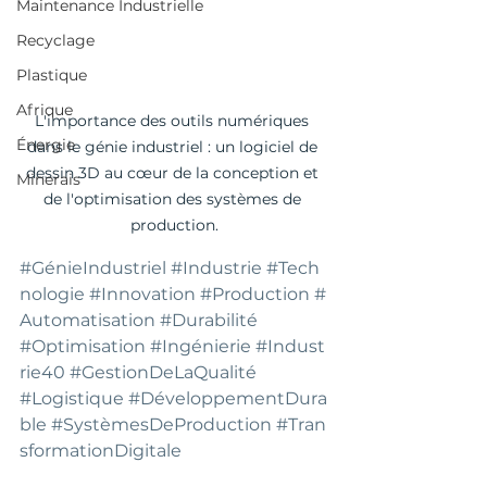
Maintenance Industrielle
Recyclage
Plastique
Afrique
L'importance des outils numériques 
Énergie
dans le génie industriel : un logiciel de 
dessin 3D au cœur de la conception et 
Minerais
de l'optimisation des systèmes de 
production.
#GénieIndustriel
#Industrie
#Tech
nologie
#Innovation
#Production
#
Automatisation
#Durabilité
#Optimisation
#Ingénierie
#Indust
rie40
#GestionDeLaQualité
#Logistique
#DéveloppementDura
ble
#SystèmesDeProduction
#Tran
sformationDigitale