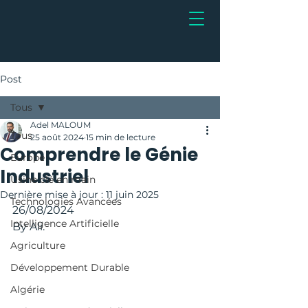
Post
Tous
Adel MALOUM
Tous
25 août 2024
15 min de lecture
Comprendre le Génie
Europe
Industriel
Usine clé en main
Dernière mise à jour :
11 juin 2025
Technologies Avancées
26/08/2024
Intelligence Artificielle
By Ali.
Agriculture
Développement Durable
Algérie