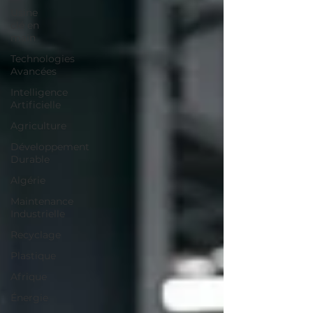
Usine
clé en
main
Technologies
Avancées
Intelligence
Artificielle
Agriculture
Développement
Durable
Algérie
Maintenance
Industrielle
Recyclage
Plastique
Afrique
Énergie