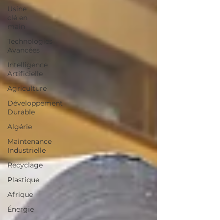
Usine
clé en
main
Technologies
Avancées
Intelligence
Artificielle
Agriculture
Développement
Durable
Algérie
Maintenance
Industrielle
Recyclage
Plastique
Afrique
Énergie