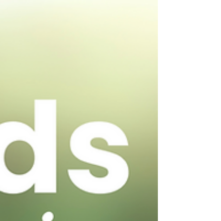
et EPC. Entre céréales, lait, huiles, tomate
industrielle, chaîne du froid et emballage, le
marché se structure rapidement.