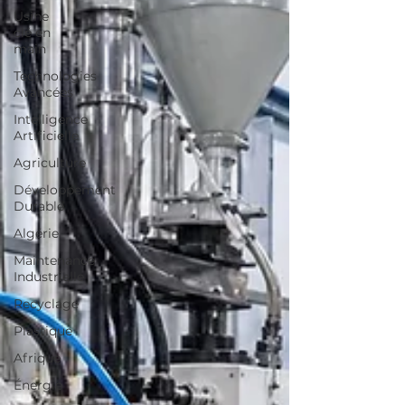
Usine
clé en
main
Technologies
Avancées
Intelligence
Artificielle
Agriculture
Développement
Durable
Algérie
Maintenance
Industrielle
Recyclage
Plastique
Afrique
Énergie