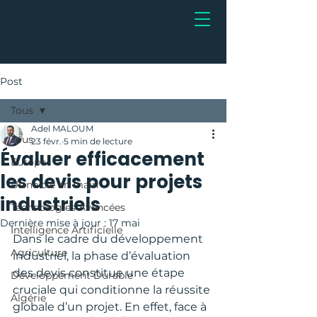
Post
Tous
Adel MALOUM
Tous
23 févr.
5 min de lecture
Évaluer efficacement
Europe
les devis pour projets
Usine clé en main
industriels
Technologies Avancées
Dernière mise à jour :
17 mai
Intelligence Artificielle
Dans le cadre du développement 
Agriculture
industriel, la phase d’évaluation 
des devis constitue une étape 
Développement Durable
cruciale qui conditionne la réussite 
Algérie
globale d’un projet. En effet, face à 