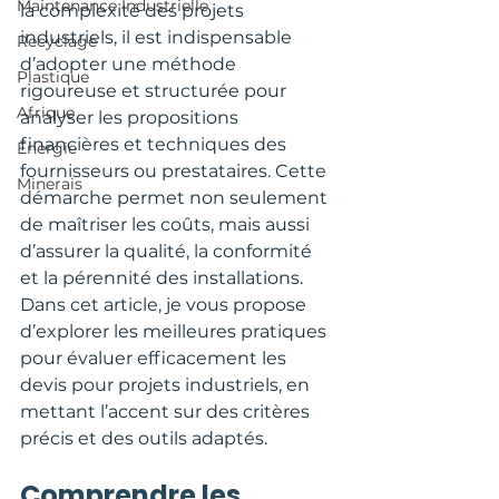
Maintenance Industrielle
la complexité des projets 
industriels, il est indispensable 
Recyclage
d’adopter une méthode 
Plastique
rigoureuse et structurée pour 
Afrique
analyser les propositions 
financières et techniques des 
Énergie
fournisseurs ou prestataires. Cette 
Minerais
démarche permet non seulement 
de maîtriser les coûts, mais aussi 
d’assurer la qualité, la conformité 
et la pérennité des installations. 
Dans cet article, je vous propose 
d’explorer les meilleures pratiques 
pour évaluer efficacement les 
devis pour projets industriels, en 
mettant l’accent sur des critères 
précis et des outils adaptés.
Comprendre les 