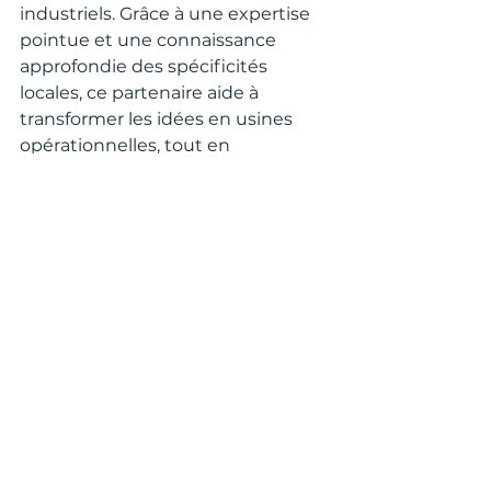
industriels. Grâce à une expertise 
pointue et une connaissance 
approfondie des spécificités 
locales, ce partenaire aide à 
transformer les idées en usines 
opérationnelles, tout en 
optimisant les coûts et les délais 
pour une production durable et 
performante.
Pour bénéficier d’un 
accompagnement professionnel 
et adapté, je vous recommande 
vivement de consulter 
abelika 
devis projet industriel
, qui offre 
des solutions sur mesure pour vos 
besoins.
Conseils pratiques 